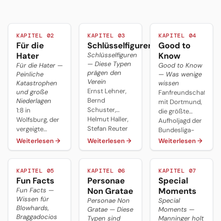
KAPITEL 02
KAPITEL 03
KAPITEL 04
Für die
Schlüsselfiguren
Good to
Hater
Know
Schlüsselfiguren
— Diese Typen
Für die Hater —
Good to Know
prägen den
Peinliche
— Was wenige
Verein
Katastrophen
wissen
Ernst Lehner,
und große
Fanfreundschaften
Bernd
Niederlagen
mit Dortmund,
Schuster,
1:8 in
die größte
Helmut Haller,
Wolfsburg, der
Aufholjagd der
Stefan Reuter
vergeigte
Bundesliga-
und Markus
Aufstieg 2005,
Geschichte,
Weiterlesen
→
Weiterlesen
→
Weiterlesen
→
Weinzierl —
Pokal-Allergien
geglücktes
fünf
gegen
Mäzenatentum
Persönlichkeiten,
Magdeburg
— und der
KAPITEL 05
KAPITEL 06
KAPITEL 07
die den FC
und eine
kleinste Etat
Fun Facts
Personae
Special
Augsburg
Saison voller
der Liga.
Non Gratae
Moments
Fun Facts —
geformt haben.
Negativ-
Wissen für
Personae Non
Special
Rekorde
Blowhards,
Gratae — Diese
Moments —
2018/19.
Braggadocios
Typen sind
Manninger holt