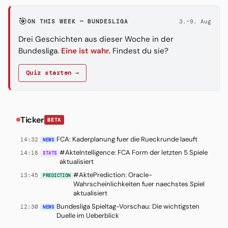
🎯
ON THIS WEEK — BUNDESLIGA
3.–9. Aug
Drei Geschichten aus dieser Woche in der
Bundesliga.
Eine ist wahr.
Findest du sie?
Quiz starten →
Ticker
BETA
FCA: Kaderplanung fuer die Rueckrunde laeuft
14:32
NEWS
#AkteIntelligence: FCA Form der letzten 5 Spiele
14:18
STATS
aktualisiert
#AktePrediction: Oracle-
13:45
PREDICTION
Wahrscheinlichkeiten fuer naechstes Spiel
aktualisiert
Bundesliga Spieltag-Vorschau: Die wichtigsten
12:30
NEWS
Duelle im Ueberblick