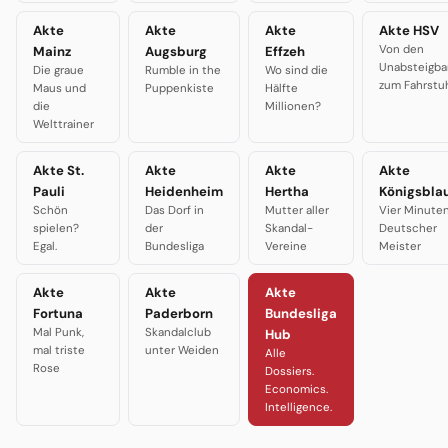
Akte
Akte
Akte
Akte HSV
Von den
Mainz
Augsburg
Effzeh
Unabsteigba
Die graue
Rumble in the
Wo sind die
zum Fahrstu
Maus und
Puppenkiste
Hälfte
die
Millionen?
Welttrainer
Akte St.
Akte
Akte
Akte
Pauli
Heidenheim
Hertha
Königsbla
Schön
Das Dorf in
Mutter aller
Vier Minute
spielen?
der
Skandal-
Deutscher
Egal.
Bundesliga
Vereine
Meister
Akte
Akte
Akte
Fortuna
Paderborn
Bundesliga
Mal Punk,
Skandalclub
Hub
mal triste
unter Weiden
Alle
Rose
Dossiers.
Economics.
Intelligence.