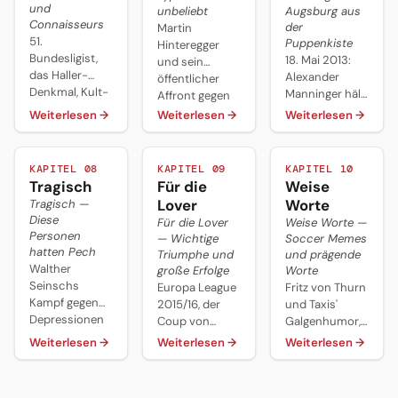
und
unbeliebt
Augsburg aus
Connaisseurs
der
Martin
51.
Puppenkiste
Hinteregger
Bundesligist,
18. Mai 2013:
und sein
das Haller-
Alexander
öffentlicher
Denkmal, Kult-
Manninger hält
Affront gegen
Stürmer
den Elfmeter,
Trainer Baum,
Weiterlesen
→
Weiterlesen
→
Weiterlesen
→
Mölders,
Tobias Werner
Jens
koreanische
trifft per
Lehmanns 71-
Profis am
Freistoß,
Tage-Episode
KAPITEL 08
KAPITEL 09
KAPITEL 10
laufenden Band
Buffon schickt
und Ralph
Tragisch
Für die
Weise
und die
eine SMS —
Hasenhüttls
Lover
Worte
Tragisch —
Kooperation
und die
Wortgefecht
Diese
Für die Lover
Weise Worte —
mit der
Puppen tanzen
mit Daniel
Personen
— Wichtige
Soccer Memes
Augsburger
weiter durch
Baier.
hatten Pech
Triumphe und
und prägende
Puppenkiste.
die Bundesliga.
Walther
große Erfolge
Worte
Seinschs
Europa League
Fritz von Thurn
Kampf gegen
2015/16, der
und Taxis'
Depressionen
Coup von
Galgenhumor,
und Helmut
Dortmund, zwei
Gregoritschs
Weiterlesen
→
Weiterlesen
→
Weiterlesen
→
Hallers
Siege gegen
Kotz-
Demenz-
Pep Guardiolas
Kommentar,
Erkrankung —
Bayern — und
Tedescos