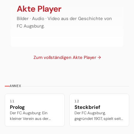
zwei tragische
Bobadilla als
Geständnis
Akte Player
Schicksale
Held wider
und
rund um den
Willen.
Trapattonis
Bilder · Audio · Video aus der Geschichte von
FC Augsburg.
Haller-
Huldigung.
FC Augsburg.
Zum vollständigen Akte Player →
ANNEX
11
12
Prolog
Steckbrief
Der FC Augsburg: Ein
Der FC Augsburg,
kleiner Verein aus der
gegründet 1907, spielt seit
Fuggerstadt, der sich seit
2011/12 ununterbrochen in
2011 in der Bundesliga hält
der Bundesliga. Ein kleiner