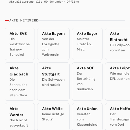
Aktualisierung alle 60 Sekunden
• Offline
AKTE NETZWERK
Akte BVB
Akte Bayern
Akte Bayer
Akte
Die
Von der
Meister.
Eintracht
westfälische
Lokalgröße
Titel? Äh...
FC Hollywoo
Trainer-
zum
Mist.
vom Main
Schaukel
Weltverein
Akte
Akte
Akte SCF
Akte Leipz
Der
Wie man die
Gladbach
Stuttgart
Bettelkönig
DFL austrick
Die
Die Schwaben
von
Sehnsucht
sind zurück
Südbaden
nach dem
alten Glanz
Akte
Akte Wölfe
Akte Union
Akte Hoffe
Keine richtige
Verraten
Der
Werder
Stadt?!
vom
Transfergiga
Noch nicht
Klassenfeind
vom Dorf
ausverkauft