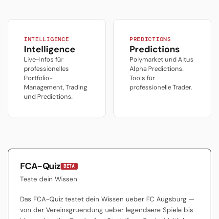
— gegen alle
Verein mit großem
Wahrscheinlichkeiten.
Überlebenswillen in der
WWK Arena.
INTELLIGENCE
PREDICTIONS
Intelligence
Predictions
Live-Infos für
Polymarket und Altus
professionelles
Alpha Predictions.
Portfolio-
Tools für
Management, Trading
professionelle Trader.
und Predictions.
FCA-Quiz
BETA
Teste dein Wissen
Das FCA-Quiz testet dein Wissen ueber FC Augsburg —
von der Vereinsgruendung ueber legendaere Spiele bis