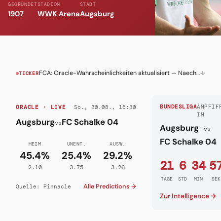
GEGRÜNDET
STADION
STADT
1907
WWK Arena
Augsburg
FCA: Oracle-Wahrscheinlichkeiten aktualisiert — Naechstes Spiel live verfolgen
↓
TICKER
So., 30.08., 15:30
BUNDESLIGA
ANPFIF
ORACLE · LIVE
IN
Augsburg
FC Schalke 04
vs
Augsburg
vs
FC Schalke 04
HEIM
UNENT.
AUSW.
45.4%
25.4%
29.2%
21
6
34
5
2.10
3.75
3.26
TAGE
STD
MIN
SEK
Alle Predictions →
Quelle: Pinnacle
Zur Intelligence →