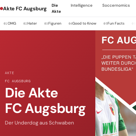
Die
Intelligence
Soccernomics
Akte FC Augsburg
Akte
OMG
Hater
Figuren
Good to Know
Fun Facts
01
02
03
04
05
06
AKTE
FC AUGSBURG
Die Akte
FC Augsburg
Der Underdog aus Schwaben